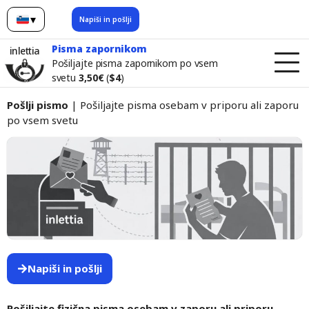
▾
Napiši in pošlji
slovenščina
Pisma zapornikom
inlettia
Pošiljajte pisma zapornikom po vsem
svetu
3,50€
(
$4
)
Pošlji pismo
| Pošiljajte pisma osebam v priporu ali zaporu
po vsem svetu
Napiši in pošlji
Pošiljajte fizična pisma osebam v zaporu ali priporu —