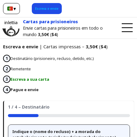
▾
Escreva e envie
Português
Cartas para prisioneiros
inlettia
Envie cartas para prisioneiros em todo o
mundo
3,50€
(
$4
)
Escreva e envie
| Cartas impressas –
3,50€
(
$4
)
1
Destinatário (prisioneiro, recluso, detido, etc.)
2
Remetente
3
Escreva a sua carta
4
Pague e envie
1 / 4 – Destinatário
25%
Indique o (nome do recluso) + a morada do