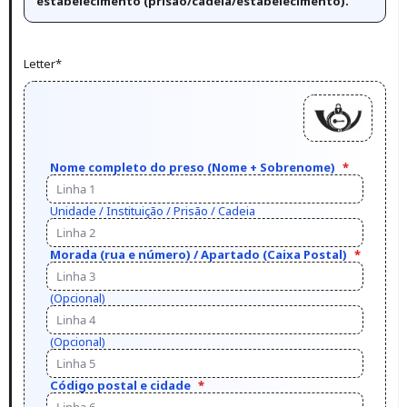
estabelecimento (prisão/cadeia/estabelecimento).
Letter
*
Nome completo do preso (Nome + Sobrenome)
*
Unidade / Instituição / Prisão / Cadeia
Morada (rua e número) / Apartado (Caixa Postal)
*
(Opcional)
(Opcional)
Código postal e cidade
*