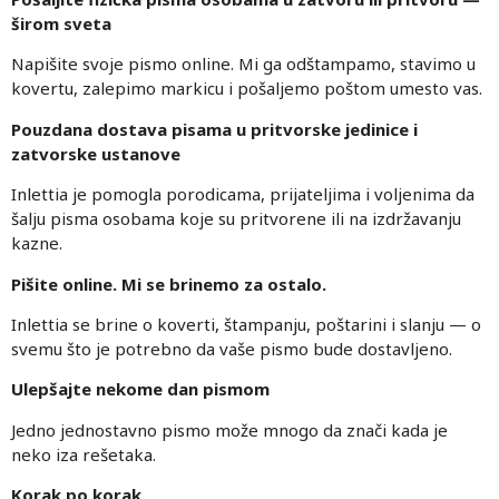
širom sveta
Napišite svoje pismo online. Mi ga odštampamo, stavimo u
kovertu, zalepimo markicu i pošaljemo poštom umesto vas.
Pouzdana dostava pisama u pritvorske jedinice i
zatvorske ustanove
Inlettia je pomogla porodicama, prijateljima i voljenima da
šalju pisma osobama koje su pritvorene ili na izdržavanju
kazne.
Pišite online. Mi se brinemo za ostalo.
Inlettia se brine o koverti, štampanju, poštarini i slanju — o
svemu što je potrebno da vaše pismo bude dostavljeno.
Ulepšajte nekome dan pismom
Jedno jednostavno pismo može mnogo da znači kada je
neko iza rešetaka.
Korak po korak