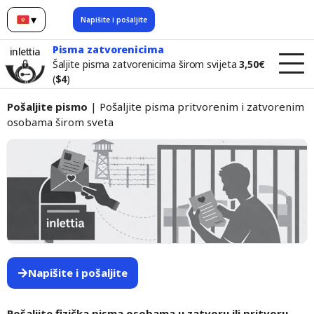
▾
Napišite i pošaljite
Crnogorski
Pisma zatvorenicima
inlettia
Šaljite pisma zatvorenicima širom svijeta
3,50€
(
$4
)
Pošaljite pismo
| Pošaljite pisma pritvorenim i zatvorenim
osobama širom sveta
Napišite i pošaljite
Pošaljite fizička pisma osobama u zatvoru ili pritvoru —