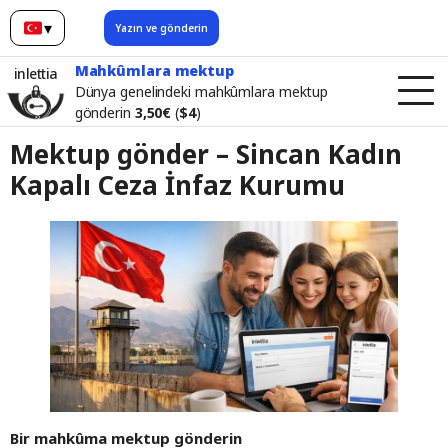
▾
Yazın ve gönderin
Türkçe
Mahkûmlara mektup
inlettia
Dünya genelindeki mahkûmlara mektup
gönderin
3,50€
(
$4
)
Mektup gönder – Sincan Kadın
Kapalı Ceza İnfaz Kurumu
Bir mahkûma mektup gönderin