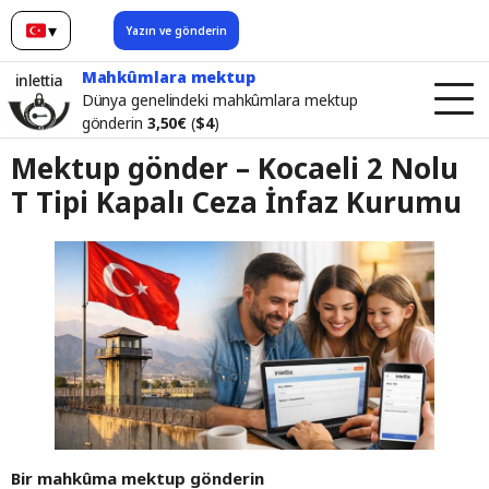
▾
Yazın ve gönderin
Türkçe
Mahkûmlara mektup
inlettia
Dünya genelindeki mahkûmlara mektup
gönderin
3,50€
(
$4
)
Mektup gönder – Kocaeli 2 Nolu
T Tipi Kapalı Ceza İnfaz Kurumu
Bir mahkûma mektup gönderin