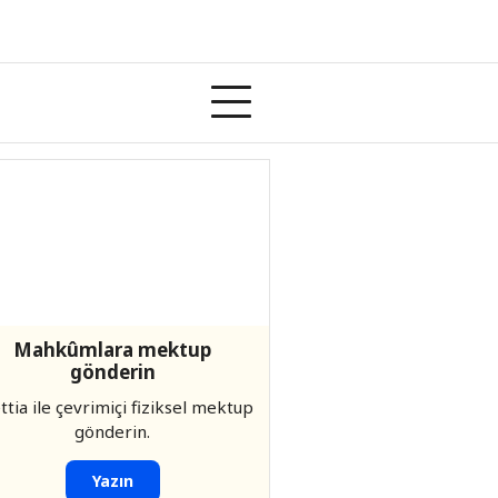
Mahkûmlara mektup
gönderin
ettia ile çevrimiçi fiziksel mektup
gönderin.
Yazın