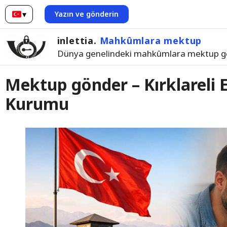
▾
Yazın ve gönderin
Türkçe
inlettia.
Mahkûmlara mektup
Dünya genelindeki mahkûmlara mektup g
Mektup gönder – Kırklareli E
Kurumu