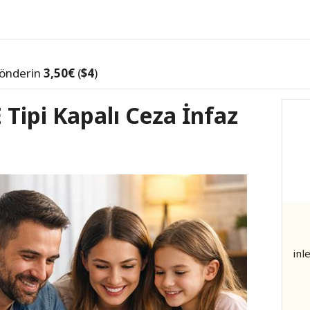
önderin
3,50€
(
$4
)
 Tipi Kapalı Ceza İnfaz
inl