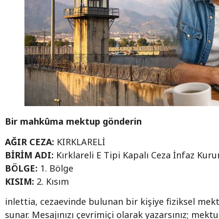
Bir mahkûma mektup gönderin
AĞIR CEZA:
KIRKLARELİ
BİRİM ADI:
Kırklareli E Tipi Kapalı Ceza İnfaz Kur
BÖLGE:
1. Bölge
KISIM:
2. Kısım
inlettia, cezaevinde bulunan bir kişiye fiziksel me
sunar. Mesajınızı çevrimiçi olarak yazarsınız; mek