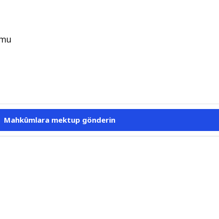
umu
Mahkûmlara mektup gönderin