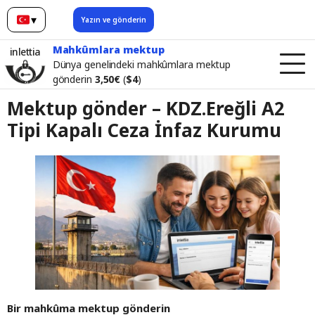
▾
Yazın ve gönderin
Türkçe
Mahkûmlara mektup
inlettia
Dünya genelindeki mahkûmlara mektup
gönderin
3,50€
(
$4
)
Mektup gönder – KDZ.Ereğli A2
Tipi Kapalı Ceza İnfaz Kurumu
Bir mahkûma mektup gönderin