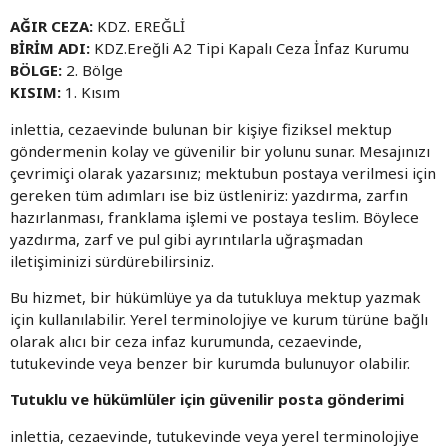
AĞIR CEZA:
KDZ. EREĞLİ
BİRİM ADI:
KDZ.Ereğli A2 Tipi Kapalı Ceza İnfaz Kurumu
BÖLGE:
2. Bölge
KISIM:
1. Kısım
inlettia, cezaevinde bulunan bir kişiye fiziksel mektup
göndermenin kolay ve güvenilir bir yolunu sunar. Mesajınızı
çevrimiçi olarak yazarsınız; mektubun postaya verilmesi için
gereken tüm adımları ise biz üstleniriz: yazdırma, zarfın
hazırlanması, franklama işlemi ve postaya teslim. Böylece
yazdırma, zarf ve pul gibi ayrıntılarla uğraşmadan
iletişiminizi sürdürebilirsiniz.
Bu hizmet, bir hükümlüye ya da tutukluya mektup yazmak
için kullanılabilir. Yerel terminolojiye ve kurum türüne bağlı
olarak alıcı bir ceza infaz kurumunda, cezaevinde,
tutukevinde veya benzer bir kurumda bulunuyor olabilir.
Tutuklu ve hükümlüler için güvenilir posta gönderimi
inlettia, cezaevinde, tutukevinde veya yerel terminolojiye