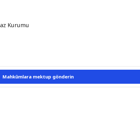
nfaz Kurumu
Mahkûmlara mektup gönderin