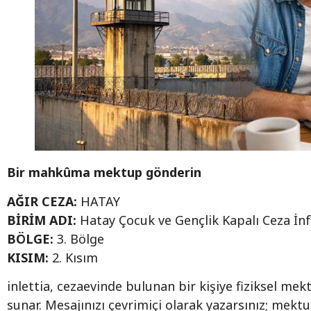
Bir mahkûma mektup gönderin
AĞIR CEZA:
HATAY
BİRİM ADI:
Hatay Çocuk ve Gençlik Kapalı Ceza İ
BÖLGE:
3. Bölge
KISIM:
2. Kısım
inlettia, cezaevinde bulunan bir kişiye fiziksel me
sunar. Mesajınızı çevrimiçi olarak yazarsınız; mek