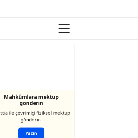
Mahkûmlara mektup
gönderin
ettia ile çevrimiçi fiziksel mektup
gönderin.
Yazın