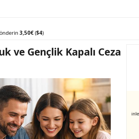
önderin
3,50€
(
$4
)
k ve Gençlik Kapalı Ceza
inl