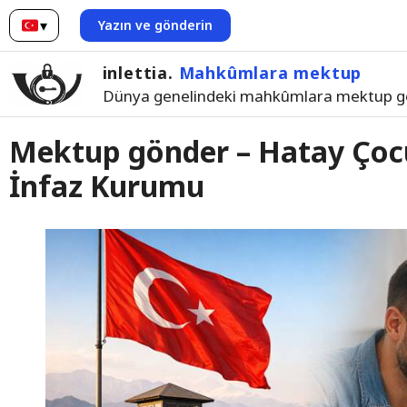
▾
Yazın ve gönderin
Türkçe
inlettia.
Mahkûmlara mektup
Dünya genelindeki mahkûmlara mektup g
Mektup gönder – Hatay Çocu
İnfaz Kurumu