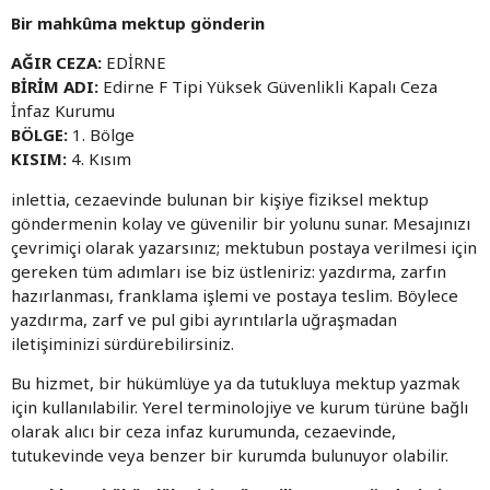
Bir mahkûma mektup gönderin
AĞIR CEZA:
EDİRNE
BİRİM ADI:
Edirne F Tipi Yüksek Güvenlikli Kapalı Ceza
İnfaz Kurumu
BÖLGE:
1. Bölge
KISIM:
4. Kısım
inlettia, cezaevinde bulunan bir kişiye fiziksel mektup
göndermenin kolay ve güvenilir bir yolunu sunar. Mesajınızı
çevrimiçi olarak yazarsınız; mektubun postaya verilmesi için
gereken tüm adımları ise biz üstleniriz: yazdırma, zarfın
hazırlanması, franklama işlemi ve postaya teslim. Böylece
yazdırma, zarf ve pul gibi ayrıntılarla uğraşmadan
iletişiminizi sürdürebilirsiniz.
Bu hizmet, bir hükümlüye ya da tutukluya mektup yazmak
için kullanılabilir. Yerel terminolojiye ve kurum türüne bağlı
olarak alıcı bir ceza infaz kurumunda, cezaevinde,
tutukevinde veya benzer bir kurumda bulunuyor olabilir.