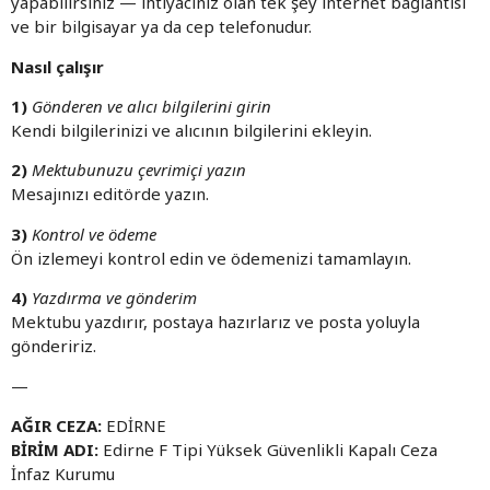
yapabilirsiniz — ihtiyacınız olan tek şey internet bağlantısı
ve bir bilgisayar ya da cep telefonudur.
Nasıl çalışır
1)
Gönderen ve alıcı bilgilerini girin
Kendi bilgilerinizi ve alıcının bilgilerini ekleyin.
2)
Mektubunuzu çevrimiçi yazın
Mesajınızı editörde yazın.
3)
Kontrol ve ödeme
Ön izlemeyi kontrol edin ve ödemenizi tamamlayın.
4)
Yazdırma ve gönderim
Mektubu yazdırır, postaya hazırlarız ve posta yoluyla
göndeririz.
—
AĞIR CEZA:
EDİRNE
BİRİM ADI:
Edirne F Tipi Yüksek Güvenlikli Kapalı Ceza
İnfaz Kurumu