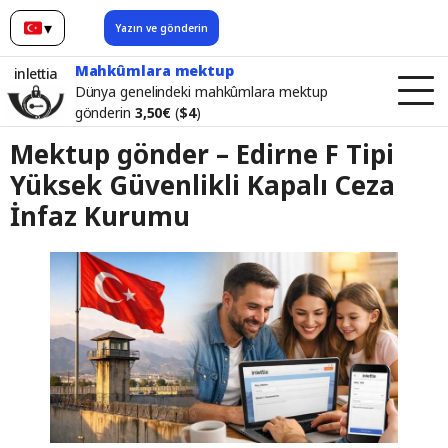
▾
Yazın ve gönderin
Türkçe
Mahkûmlara mektup
inlettia
Dünya genelindeki mahkûmlara mektup
gönderin
3,50€
(
$4
)
Mektup gönder – Edirne F Tipi
Yüksek Güvenlikli Kapalı Ceza
İnfaz Kurumu