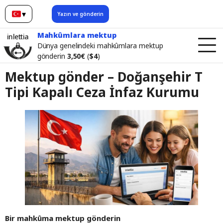
▾
Yazın ve gönderin
Türkçe
Mahkûmlara mektup
inlettia
Dünya genelindeki mahkûmlara mektup
gönderin
3,50€
(
$4
)
Mektup gönder – Doğanşehir T
Tipi Kapalı Ceza İnfaz Kurumu
Bir mahkûma mektup gönderin