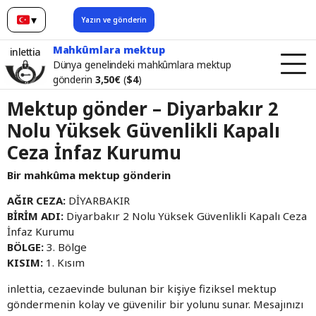
▾
Yazın ve gönderin
Türkçe
Mahkûmlara mektup
inlettia
Dünya genelindeki mahkûmlara mektup
gönderin
3,50€
(
$4
)
Mektup gönder – Diyarbakır 2
Nolu Yüksek Güvenlikli Kapalı
Ceza İnfaz Kurumu
Bir mahkûma mektup gönderin
AĞIR CEZA:
DİYARBAKIR
BİRİM ADI:
Diyarbakır 2 Nolu Yüksek Güvenlikli Kapalı Ceza
İnfaz Kurumu
BÖLGE:
3. Bölge
KISIM:
1. Kısım
inlettia, cezaevinde bulunan bir kişiye fiziksel mektup
göndermenin kolay ve güvenilir bir yolunu sunar. Mesajınızı