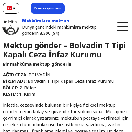
▾
Yazın ve gönderin
Türkçe
Mahkûmlara mektup
inlettia
Dünya genelindeki mahkûmlara mektup
gönderin
3,50€
(
$4
)
Mektup gönder – Bolvadin T Tipi
Kapalı Ceza İnfaz Kurumu
Bir mahkûma mektup gönderin
AĞIR CEZA:
BOLVADİN
BİRİM ADI:
Bolvadin T Tipi Kapalı Ceza İnfaz Kurumu
BÖLGE:
2. Bölge
KISIM:
1. Kısım
inlettia, cezaevinde bulunan bir kişiye fiziksel mektup
göndermenin kolay ve güvenilir bir yolunu sunar. Mesajınızı
çevrimiçi olarak yazarsınız; mektubun postaya verilmesi için
gereken tüm adımları ise biz üstleniriz: yazdırma, zarfın
hazırlanması, franklama işlemi ve postaya teslim. Böylece