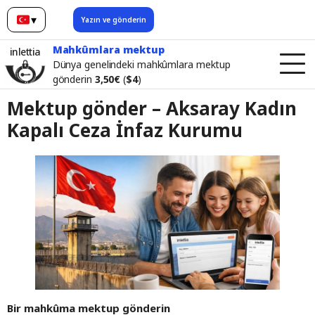
▾
Yazın ve gönderin
Türkçe
Mahkûmlara mektup
inlettia
Dünya genelindeki mahkûmlara mektup
gönderin
3,50€
(
$4
)
Mektup gönder – Aksaray Kadın
Kapalı Ceza İnfaz Kurumu
Bir mahkûma mektup gönderin