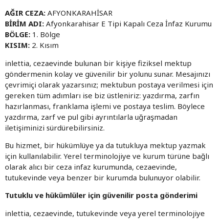
AĞIR CEZA:
AFYONKARAHİSAR
BİRİM ADI:
Afyonkarahisar E Tipi Kapalı Ceza İnfaz Kurumu
BÖLGE:
1. Bölge
KISIM:
2. Kısım
inlettia, cezaevinde bulunan bir kişiye fiziksel mektup
göndermenin kolay ve güvenilir bir yolunu sunar. Mesajınızı
çevrimiçi olarak yazarsınız; mektubun postaya verilmesi için
gereken tüm adımları ise biz üstleniriz: yazdırma, zarfın
hazırlanması, franklama işlemi ve postaya teslim. Böylece
yazdırma, zarf ve pul gibi ayrıntılarla uğraşmadan
iletişiminizi sürdürebilirsiniz.
Bu hizmet, bir hükümlüye ya da tutukluya mektup yazmak
için kullanılabilir. Yerel terminolojiye ve kurum türüne bağlı
olarak alıcı bir ceza infaz kurumunda, cezaevinde,
tutukevinde veya benzer bir kurumda bulunuyor olabilir.
Tutuklu ve hükümlüler için güvenilir posta gönderimi
inlettia, cezaevinde, tutukevinde veya yerel terminolojiye