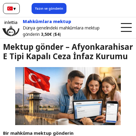
▾
Yazın ve gönderin
Türkçe
Mahkûmlara mektup
inlettia
Dünya genelindeki mahkûmlara mektup
gönderin
3,50€
(
$4
)
Mektup gönder – Afyonkarahisar
E Tipi Kapalı Ceza İnfaz Kurumu
Bir mahkûma mektup gönderin