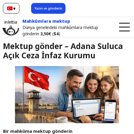
▾
Yazın ve gönderin
Türkçe
Mahkûmlara mektup
inlettia
Dünya genelindeki mahkûmlara mektup
gönderin
3,50€
(
$4
)
Mektup gönder – Adana Suluca
Açık Ceza İnfaz Kurumu
Bir mahkûma mektup gönderin