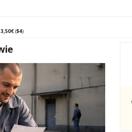
3,50€
(
$4
)
wie