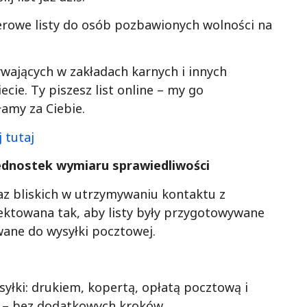
apierowe listy do osób pozbawionych wolności na
ywających w zakładach karnych i innych
ie. Ty piszesz list online – my go
amy za Ciebie.
 tutaj
ednostek wymiaru sprawiedliwości
 oraz bliskich w utrzymywaniu kontaktu z
ektowana tak, aby listy były przygotowywane
ane do wysyłki pocztowej.
yłki: drukiem, kopertą, opłatą pocztową i
i – bez dodatkowych kroków.