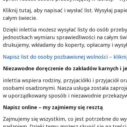
Kliknij tutaj, aby napisać i wysłać list. Wysyłaj p
całym świecie.
Dzięki inlettia możesz wysyłać listy do osób przeb
jednostkach wymiaru sprawiedliwości na całym świec
drukujemy, wkładamy do koperty, opłacamy i wysył
Napisz list do osoby pozbawionej wolności – kliknij
Niezawodne doręczenie do zakładów karnych i j
inlettia wspiera rodziny, przyjaciółki i przyjaciół
osobami osadzonymi. Nasza usługa została zaproj
w uporządkowany sposób i niezawodnie przekazyw
Napisz online – my zajmiemy się resztą
Zajmujemy się wszystkim, co jest potrzebne do wys
nadaniem. Dzięki temu możesz skupić się na treśc