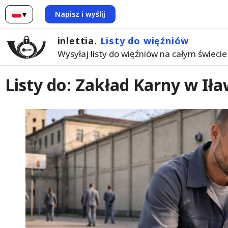
▾
Napisz i wyślij
Polski
inlettia.
Listy do więźniów
Wysyłaj listy do więźniów na całym świecie
Listy do: Zakład Karny w Iła