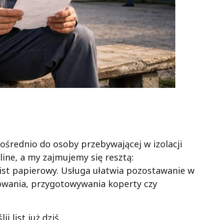
ośrednio do osoby przebywającej w izolacji
line, a my zajmujemy się resztą:
list papierowy. Usługa ułatwia pozostawanie w
owania, przygotowywania koperty czy
j list już dziś.