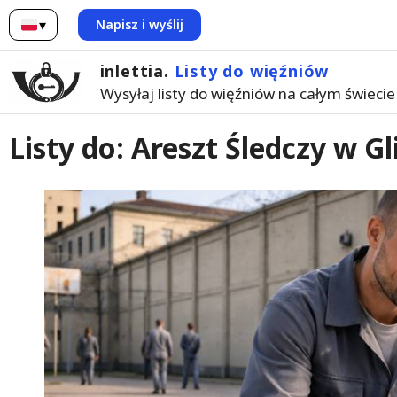
▾
Napisz i wyślij
Polski
inlettia.
Listy do więźniów
Wysyłaj listy do więźniów na całym świecie
Listy do: Areszt Śledczy w G