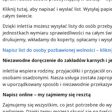
Kliknij tutaj, aby napisać i wysłać list. Wysyłaj p
całym świecie.
Dzięki inlettia możesz wysyłać listy do osób przeb
jednostkach wymiaru sprawiedliwości na całym świec
drukujemy, wkładamy do koperty, opłacamy i wysył
Napisz list do osoby pozbawionej wolności – kliknij
Niezawodne doręczenie do zakładów karnych i j
inlettia wspiera rodziny, przyjaciółki i przyjaciół
osobami osadzonymi. Nasza usługa została zaproj
w uporządkowany sposób i niezawodnie przekazyw
Napisz online – my zajmiemy się resztą
Zajmujemy się wszystkim, co jest potrzebne do wys
nadaniem. Dzięki temu możesz skupić się na treśc