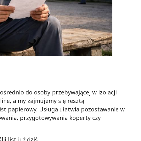
ośrednio do osoby przebywającej w izolacji
line, a my zajmujemy się resztą:
list papierowy. Usługa ułatwia pozostawanie w
owania, przygotowywania koperty czy
j list już dziś.