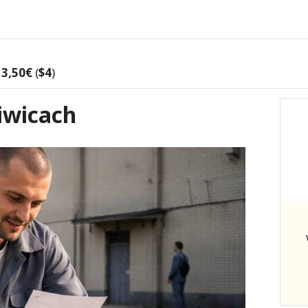
3,50€
(
$4
)
liwicach