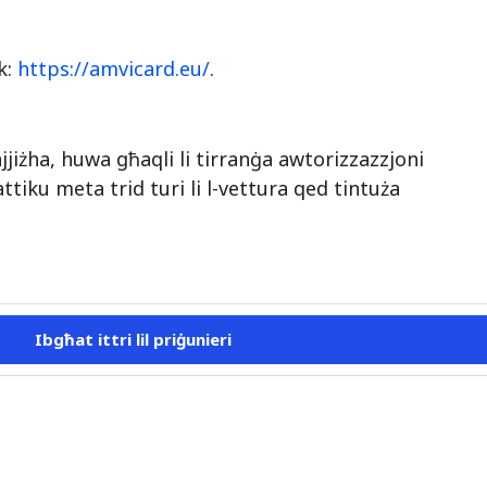
nk:
https://amvicard.eu/
.
ajjiżha, huwa għaqli li tirranġa awtorizzazzjoni
ttiku meta trid turi li l-vettura qed tintuża
Ibgħat ittri lil priġunieri