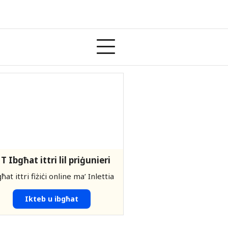
T Ibgħat ittri lil priġunieri
ħat ittri fiżiċi online ma’ Inlettia
Ikteb u ibgħat