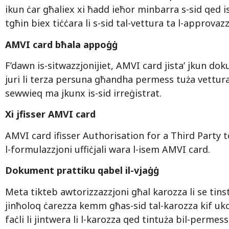
ikun ċar għaliex xi ħadd ieħor minbarra s-sid qed i
tgħin biex tiċċara li s-sid tal-vettura ta l-approvaz
AMVI card bħala appoġġ
F’dawn is-sitwazzjonijiet, AMVI card jista’ jkun d
juri li terza persuna għandha permess tuża vettur
sewwieq ma jkunx is-sid irreġistrat.
Xi jfisser AMVI card
AMVI card ifisser Authorisation for a Third Party t
l-formulazzjoni uffiċjali wara l-isem AMVI card.
Dokument prattiku qabel il-vjaġġ
Meta tikteb awtorizzazzjoni għal karozza li se tins
jinħoloq ċarezza kemm għas-sid tal-karozza kif uko
faċli li jintwera li l-karozza qed tintuża bil-permes