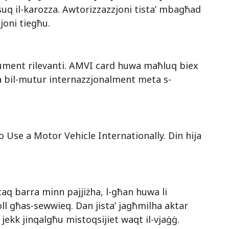
suq il-karozza. Awtorizzazzjoni tista’ mbagħad
zjoni tiegħu.
okument rilevanti. AMVI card huwa maħluq biex
a bil-mutur internazzjonalment meta s-
o Use a Motor Vehicle Internationally. Din hija
taq barra minn pajjiżha, l-għan huwa li
ll għas-sewwieq. Dan jista’ jagħmilha aktar
s jekk jinqalgħu mistoqsijiet waqt il-vjaġġ.