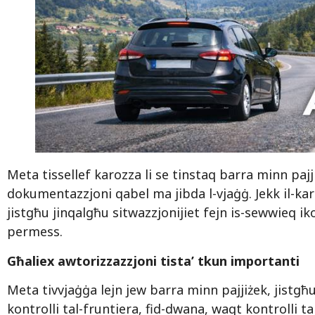
Meta tissellef karozza li se tinstaq barra minn paj
dokumentazzjoni qabel ma jibda l-vjaġġ. Jekk il-ka
jistgħu jinqalgħu sitwazzjonijiet fejn is-sewwieq ikoll
permess.
Għaliex awtorizzazzjoni tista’ tkun importanti
Meta tivvjaġġa lejn jew barra minn pajjiżek, jistg
kontrolli tal-fruntiera, fid-dwana, waqt kontrolli tal