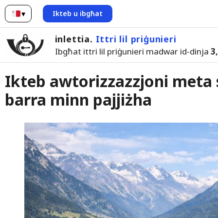
▾
Ikteb u ibgħat
Malti
inlettia.
Ittri lil priġunieri
Ibgħat ittri lil priġunieri madwar id-dinja
3
Ikteb awtorizzazzjoni meta s
barra minn pajjiżha