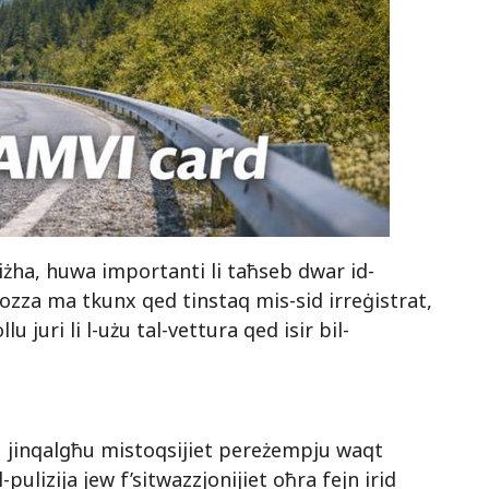
jiżha, huwa importanti li taħseb dwar id-
rozza ma tkunx qed tinstaq mis-sid irreġistrat,
u juri li l-użu tal-vettura qed isir bil-
ħu jinqalgħu mistoqsijiet pereżempju waqt
-pulizija jew f’sitwazzjonijiet oħra fejn irid