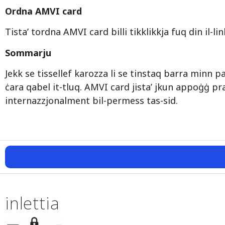
Ordna AMVI card
Tista’ tordna AMVI card billi tikklikkja fuq din il-li
Sommarju
Jekk se tissellef karozza li se tinstaq barra minn p
ċara qabel it-tluq. AMVI card jista’ jkun appoġġ pra
internazzjonalment bil-permess tas-sid.
inlettia