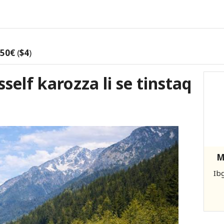
,50€
(
$4
)
self karozza li se tinstaq
M
Ibg