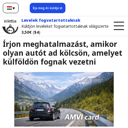
▾
Írja meg és küldje el
Magyar
Levelek fogvatartottaknak
inlettia
Küldjön leveleket fogvatartottaknak világszerte
3,50€
(
$4
)
Írjon meghatalmazást, amikor
olyan autót ad kölcsön, amelyet
külföldön fognak vezetni