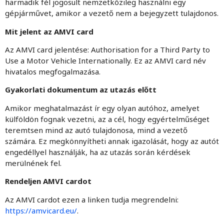
harmadik fél jogosult nemzetközileg használni egy
gépjárművet, amikor a vezető nem a bejegyzett tulajdonos.
Mit jelent az AMVI card
Az AMVI card jelentése: Authorisation for a Third Party to
Use a Motor Vehicle Internationally. Ez az AMVI card név
hivatalos megfogalmazása.
Gyakorlati dokumentum az utazás előtt
Amikor meghatalmazást ír egy olyan autóhoz, amelyet
külföldön fognak vezetni, az a cél, hogy egyértelműséget
teremtsen mind az autó tulajdonosa, mind a vezető
számára. Ez megkönnyítheti annak igazolását, hogy az autót
engedéllyel használják, ha az utazás során kérdések
merülnének fel.
Rendeljen AMVI cardot
Az AMVI cardot ezen a linken tudja megrendelni:
https://amvicard.eu/
.