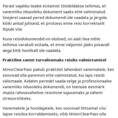
Pärast vajaliku teabe esitamist töödeldakse tellimus, et
vanemliku nõusoleku dokument saaks ette valmistatud.
Seejärel saavad pered dokumendi üle vaadata ja järgida
kõiki antud juhiseid, et protsess enne reisi korrektselt
lõpule viia.
Kuna reisidokumendid on olulised, on alati hea mõte
tellimus varakult esitada, et enne väljumist jääks piisavalt
aega kõik hoolikalt üle vaadata.
Praktiline samm turvalisemaks reisiks valmistumisel
MinorClearPass pakub praktilist lahendust vanematele, kes
soovivad olla paremini ette valmistatud, kui laps reisib
välismaale. Aidates peredel saada selge ja professionaalse
vanemliku nõusoleku dokumendi, on teenuse eesmärk
muuta rahvusvaheline reisimine sujuvamaks ja vähem
stressirohkeks.
Vanematele ja hooldajatele, kes soovivad lihtsamat viisi
lapse reisiloa korraldamiseks, võib MinorClearPass olla