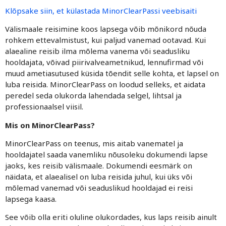
Klõpsake siin, et külastada MinorClearPassi veebisaiti
Välismaale reisimine koos lapsega võib mõnikord nõuda
rohkem ettevalmistust, kui paljud vanemad ootavad. Kui
alaealine reisib ilma mõlema vanema või seadusliku
hooldajata, võivad piirivalveametnikud, lennufirmad või
muud ametiasutused küsida tõendit selle kohta, et lapsel on
luba reisida. MinorClearPass on loodud selleks, et aidata
peredel seda olukorda lahendada selgel, lihtsal ja
professionaalsel viisil.
Mis on MinorClearPass?
MinorClearPass on teenus, mis aitab vanematel ja
hooldajatel saada vanemliku nõusoleku dokumendi lapse
jaoks, kes reisib välismaale. Dokumendi eesmärk on
näidata, et alaealisel on luba reisida juhul, kui üks või
mõlemad vanemad või seaduslikud hooldajad ei reisi
lapsega kaasa.
See võib olla eriti oluline olukordades, kus laps reisib ainult