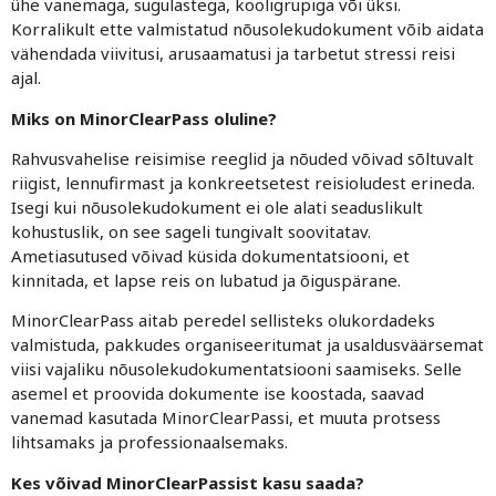
ühe vanemaga, sugulastega, kooligrupiga või üksi.
Korralikult ette valmistatud nõusolekudokument võib aidata
vähendada viivitusi, arusaamatusi ja tarbetut stressi reisi
ajal.
Miks on MinorClearPass oluline?
Rahvusvahelise reisimise reeglid ja nõuded võivad sõltuvalt
riigist, lennufirmast ja konkreetsetest reisioludest erineda.
Isegi kui nõusolekudokument ei ole alati seaduslikult
kohustuslik, on see sageli tungivalt soovitatav.
Ametiasutused võivad küsida dokumentatsiooni, et
kinnitada, et lapse reis on lubatud ja õiguspärane.
MinorClearPass aitab peredel sellisteks olukordadeks
valmistuda, pakkudes organiseeritumat ja usaldusväärsemat
viisi vajaliku nõusolekudokumentatsiooni saamiseks. Selle
asemel et proovida dokumente ise koostada, saavad
vanemad kasutada MinorClearPassi, et muuta protsess
lihtsamaks ja professionaalsemaks.
Kes võivad MinorClearPassist kasu saada?