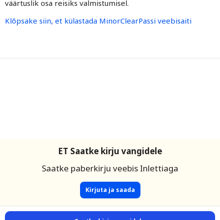
väärtuslik osa reisiks valmistumisel.
Klõpsake siin, et külastada MinorClearPassi veebisaiti
ET Saatke kirju vangidele
Saatke paberkirju veebis Inlettiaga
Kirjuta ja saada