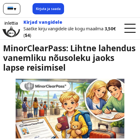
▾
Kirjuta ja saada
eesti
Kirjad vangidele
inlettia
Saatke kirju vangidele üle kogu maailma
3,50€
(
$4
)
MinorClearPass: Lihtne lahendus
vanemliku nõusoleku jaoks
lapse reisimisel