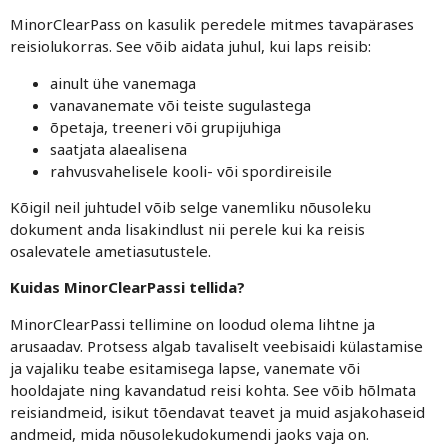
MinorClearPass on kasulik peredele mitmes tavapärases
reisiolukorras. See võib aidata juhul, kui laps reisib:
ainult ühe vanemaga
vanavanemate või teiste sugulastega
õpetaja, treeneri või grupijuhiga
saatjata alaealisena
rahvusvahelisele kooli- või spordireisile
Kõigil neil juhtudel võib selge vanemliku nõusoleku
dokument anda lisakindlust nii perele kui ka reisis
osalevatele ametiasutustele.
Kuidas MinorClearPassi tellida?
MinorClearPassi tellimine on loodud olema lihtne ja
arusaadav. Protsess algab tavaliselt veebisaidi külastamise
ja vajaliku teabe esitamisega lapse, vanemate või
hooldajate ning kavandatud reisi kohta. See võib hõlmata
reisiandmeid, isikut tõendavat teavet ja muid asjakohaseid
andmeid, mida nõusolekudokumendi jaoks vaja on.