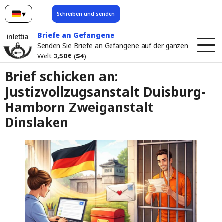
▾
Schreiben und senden
Deutsch
Briefe an Gefangene
inlettia
Senden Sie Briefe an Gefangene auf der ganzen
Welt
3,50€
(
$4
)
Brief schicken an:
Justizvollzugsanstalt Duisburg-
Hamborn Zweiganstalt
Dinslaken