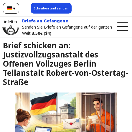
▾
Schreiben und senden
Deutsch
Briefe an Gefangene
inlettia
Senden Sie Briefe an Gefangene auf der ganzen
Welt
3,50€
(
$4
)
Brief schicken an:
Justizvollzugsanstalt des
Offenen Vollzuges Berlin
Teilanstalt Robert-von-Ostertag-
Straße