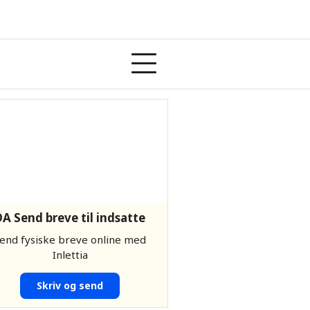
DA Send breve til indsatte
end fysiske breve online med
Inlettia
Skriv og send