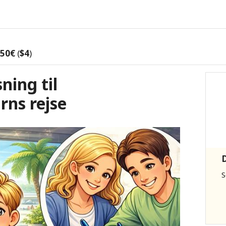
,50€
(
$4
)
ning til
rns rejse
S