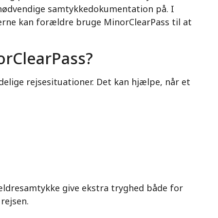
n nødvendige samtykkedokumentation på. I
erne kan forældre bruge MinorClearPass til at
orClearPass?
delige rejsesituationer. Det kan hjælpe, når et
rældresamtykke give ekstra tryghed både for
 rejsen.