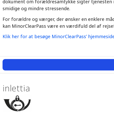
dokument om forældresamtykke sigter tjenesten m
smidige og mindre stressende.
For forældre og værger, der ønsker en enklere måde 
kan MinorClearPass være en værdifuld del af rejse
Klik her for at besøge MinorClearPass’ hjemmesid
inlettia