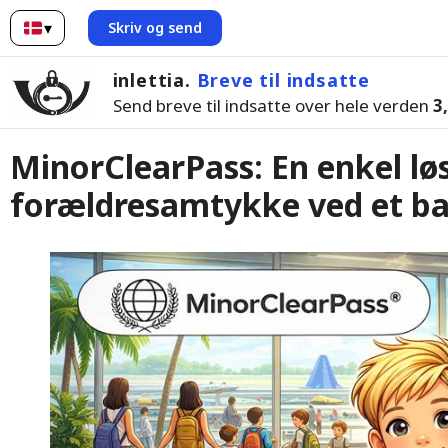
▾
Skriv og send
dansk
inlettia.
Breve til indsatte
Send breve til indsatte over hele verden
3
MinorClearPass: En enkel løs
forældresamtykke ved et ba