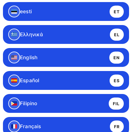
eesti
ET
Ελληνικά
EL
English
EN
Español
ES
Filipino
FIL
Français
FR