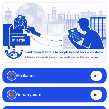
Afrikaans
AF
беларуская
BE