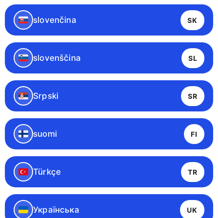
slovenčina
SK
slovenščina
SL
Srpski
SR
suomi
FI
Türkçe
TR
Українська
UK