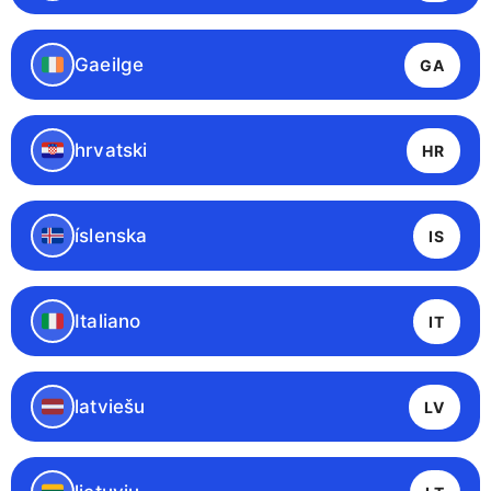
Gaeilge
GA
hrvatski
HR
íslenska
IS
Italiano
IT
latviešu
LV