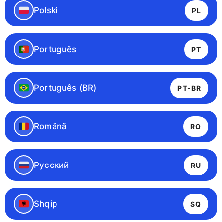
Polski
PL
Português
PT
Português (BR)
PT-BR
Română
RO
Русский
RU
Shqip
SQ