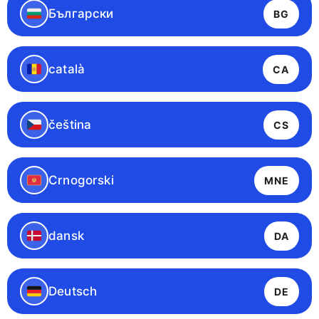
Български
BG
català
CA
čeština
CS
Crnogorski
MNE
dansk
DA
Deutsch
DE