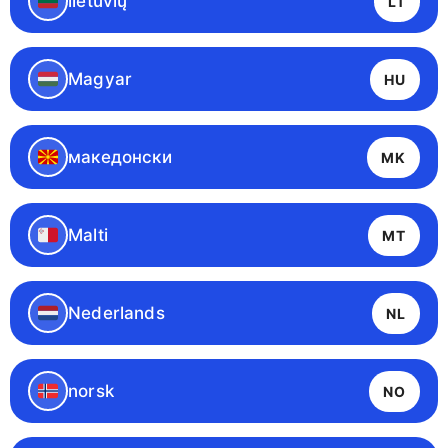
lietuvių
LT
Magyar
HU
македонски
MK
Malti
MT
Nederlands
NL
norsk
NO